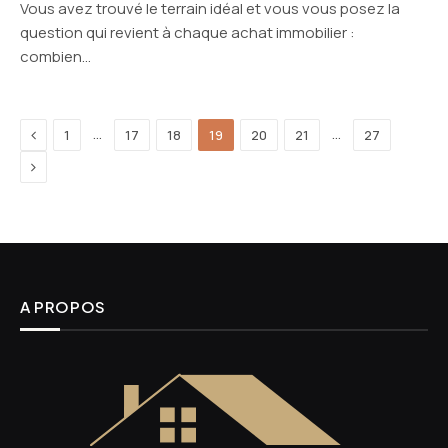
Vous avez trouvé le terrain idéal et vous vous posez la
question qui revient à chaque achat immobilier :
combien…
Previous
…
…
1
17
18
19
20
21
27
Next
A PROPOS