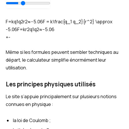
F=kq1q2r2≈−5.06F = k\frac{q_1 q_2}{r^2} \approx
-5.06
F
=
k
r
2
q
1
q
2
≈
−
5.06
+-
Même si les formules peuvent sembler techniques au
départ, le calculateur simplifie énormément leur
utilisation.
Les principes physiques utilisés
Le site s’appuie principalement sur plusieurs notions
connues en physique :
la loi de Coulomb ;