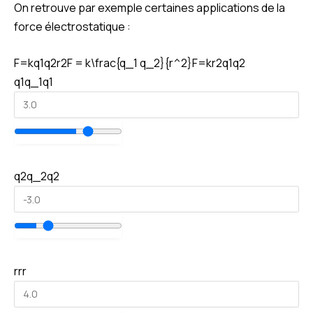
On retrouve par exemple certaines applications de la
force électrostatique :
F=kq1q2r2F = k\frac{q_1 q_2}{r^2}
F
=
k
r
2
q
1
q
2
q1q_1
q
1
q2q_2
q
2
rr
r