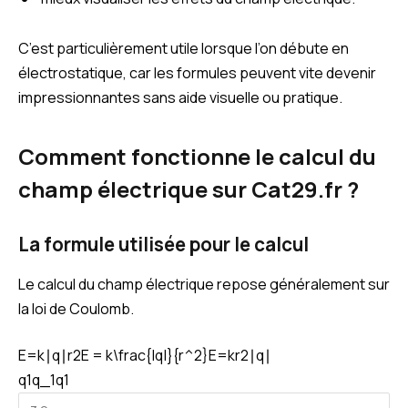
C’est particulièrement utile lorsque l’on débute en
électrostatique, car les formules peuvent vite devenir
impressionnantes sans aide visuelle ou pratique.
Comment fonctionne le calcul du
champ électrique sur Cat29.fr ?
La formule utilisée pour le calcul
Le calcul du champ électrique repose généralement sur
la loi de Coulomb.
E=k∣q∣r2E = k\frac{|q|}{r^2}
E
=
k
r
2
∣
q
∣
q1q_1
q
1