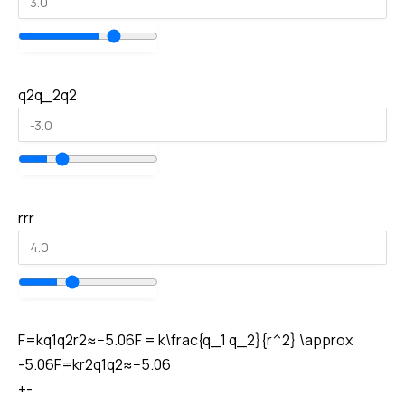
q2q_2
q
2
rr
r
F=kq1q2r2≈−5.06F = k\frac{q_1 q_2}{r^2} \approx
-5.06
F
=
k
r
2
q
1
q
2
≈
−
5.06
+-