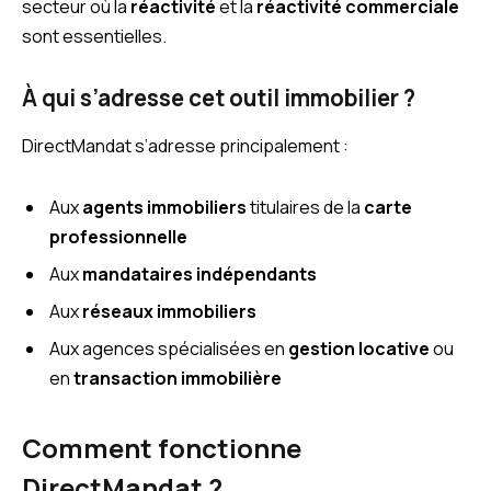
secteur où la
réactivité
et la
réactivité commerciale
sont essentielles.
À qui s’adresse cet outil immobilier ?
DirectMandat s’adresse principalement :
Aux
agents immobiliers
titulaires de la
carte
professionnelle
Aux
mandataires indépendants
Aux
réseaux immobiliers
Aux agences spécialisées en
gestion locative
ou
en
transaction immobilière
Comment fonctionne
DirectMandat ?