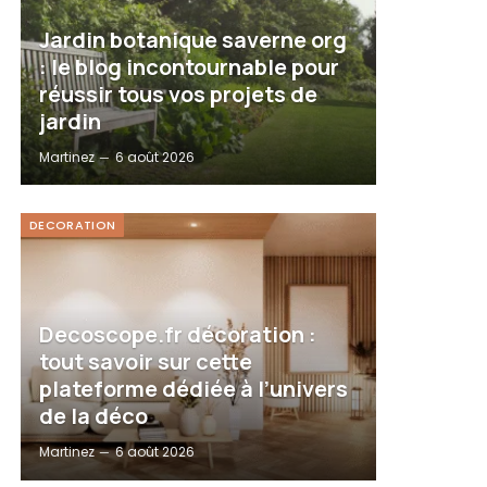
Jardin botanique saverne org
: le blog incontournable pour
réussir tous vos projets de
jardin
Martinez
6 août 2026
DECORATION
Decoscope.fr décoration :
tout savoir sur cette
plateforme dédiée à l’univers
de la déco
Martinez
6 août 2026