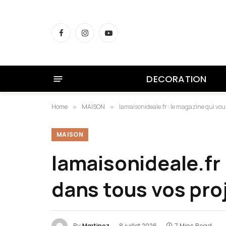
Facebook
Instagram
YouTube
DECORATION
Home
MAISON
lamaisonideale.fr : le magazine qui v
»
»
MAISON
lamaisonideale.fr
dans tous vos pro
By
Martinez
8 juillet 2026
7 Mins Read