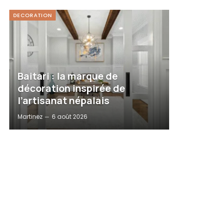
DECORATION
Baitari : la marque de
décoration inspirée de
l’artisanat népalais
Martinez
6 août 2026