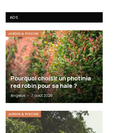
ADS
JARDIN & PISCINE
Pourquoi choisir un photinia
red robin pour sa haie ?
Angelus
7 août 2026
JARDIN & PISCINE