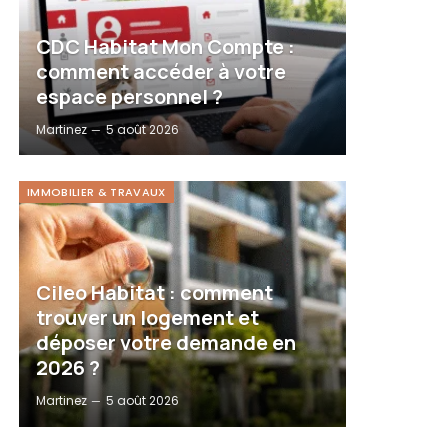
CDC Habitat Mon Compte :
comment accéder à votre
espace personnel ?
Martinez
5 août 2026
IMMOBILIER & TRAVAUX
Cileo Habitat : comment
trouver un logement et
déposer votre demande en
2026 ?
Martinez
5 août 2026