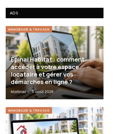
ADS
IMMOBILIER & TRAVAUX
Epinal Habitat : comment
accéder à votre espace
locataire et gérer vos
démarches en ligne ?
Martinez
5 août 2026
IMMOBILIER & TRAVAUX