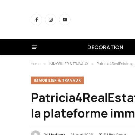
Facebook
Instagram
YouTube
DECORATION
Home
IMMOBILIER & TRAVAUX
Patricia4RealEstate : g
»
»
IMMOBILIER & TRAVAUX
Patricia4RealEsta
la plateforme immo
By
Martinez
16 mai 2026
5 Mins Read