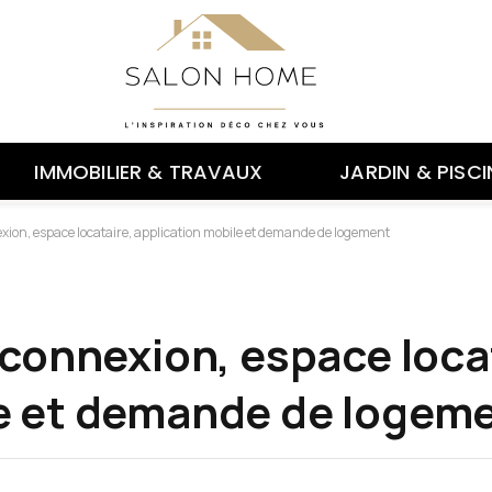
IMMOBILIER & TRAVAUX
JARDIN & PISCI
exion, espace locataire, application mobile et demande de logement
 connexion, espace loca
le et demande de logem