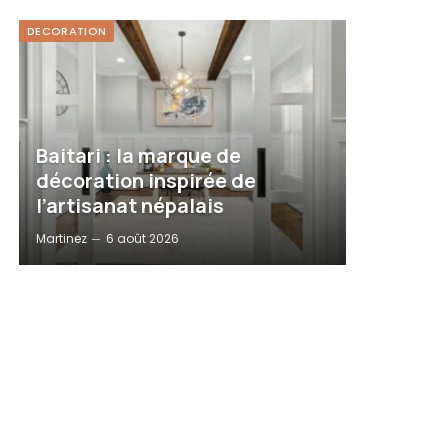
DECORATION
Baitari : la marque de
décoration inspirée de
l’artisanat népalais
Martinez
6 août 2026