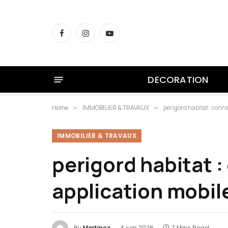
Facebook
Instagram
YouTube
DECORATION
Home
IMMOBILIER & TRAVAUX
perigord habitat : conn
»
»
IMMOBILIER & TRAVAUX
perigord habitat :
application mobi
By
Martinez
4 juin 2026
7 Mins Read