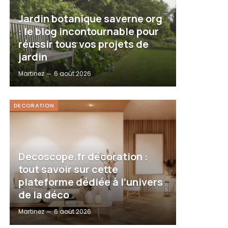
Jardin botanique saverne org
: le blog incontournable pour
réussir tous vos projets de
jardin
Martinez
6 août 2026
DECORATION
Decoscope.fr décoration :
tout savoir sur cette
plateforme dédiée à l’univers
de la déco
Martinez
6 août 2026