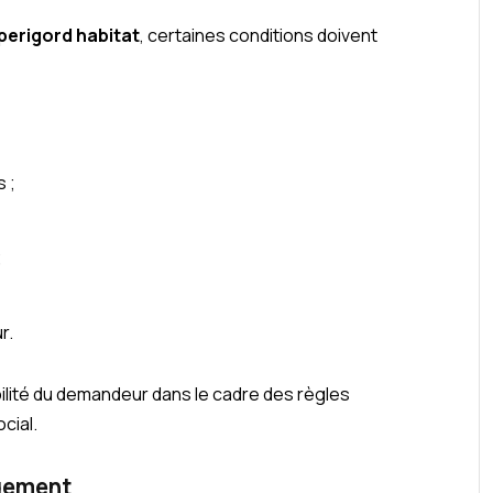
perigord habitat
, certaines conditions doivent
 ;
;
r.
bilité du demandeur dans le cadre des règles
cial.
ogement