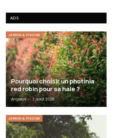
ADS
JARDIN & PISCINE
Pourquoi choisir un photinia
red robin pour sa haie ?
Angelus
7 août 2026
JARDIN & PISCINE