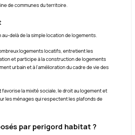
ine de communes du territoire.
t
 au-delà de la simple location de logements.
nombreux logements locatifs, entretient les
ation et participe à la construction de logements
ment urbain et à l’amélioration du cadre de vie des
t
favorise la mixité sociale, le droit au logement et
our les ménages qui respectent les plafonds de
osés par perigord habitat ?