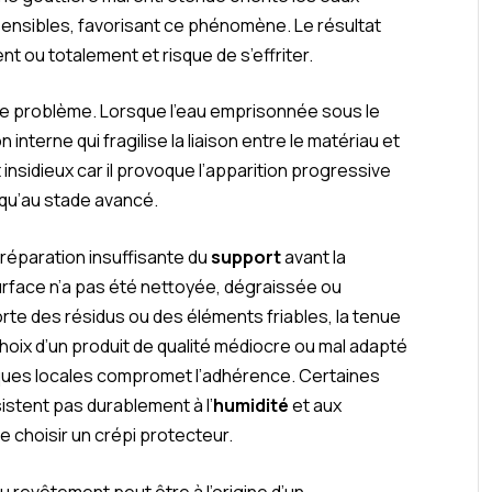
sensibles, favorisant ce phénomène. Le résultat
ent ou totalement et risque de s’effriter.
e problème. Lorsque l’eau emprisonnée sous le
n interne qui fragilise la liaison entre le matériau et
nsidieux car il provoque l’apparition progressive
s qu’au stade avancé.
réparation insuffisante du
support
avant la
surface n’a pas été nettoyée, dégraissée ou
te des résidus ou des éléments friables, la tenue
e choix d’un produit de qualité médiocre ou mal adapté
iques locales compromet l’adhérence. Certaines
stent pas durablement à l’
humidité
et aux
e choisir un crépi protecteur.
du revêtement peut être à l’origine d’un