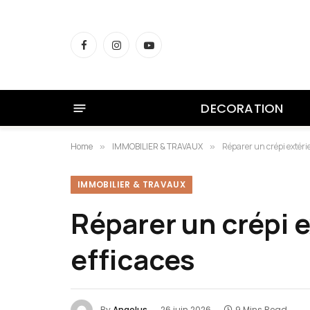
Facebook
Instagram
YouTube
DECORATION
Home
IMMOBILIER & TRAVAUX
Réparer un crépi extérie
»
»
IMMOBILIER & TRAVAUX
Réparer un crépi e
efficaces
By
Angelus
26 juin 2026
9 Mins Read