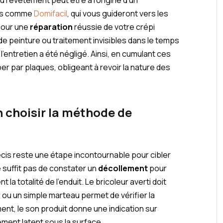
ées comme
Domifacil
, qui vous guideront vers les
pour une
réparation
réussie de votre crépi
e peinture ou traitement invisibles dans le temps
i l’entretien a été négligé. Ainsi, en cumulant ces
ber par plaques, obligeant à revoir la nature des
n choisir la méthode de
cis reste une étape incontournable pour cibler
ne suffit pas de constater un
décollement
pour
la totalité de l’enduit. Le bricoleur averti doit
oir ou un simple marteau permet de vérifier la
t, le son produit donne une indication sur
ement latent sous la surface.