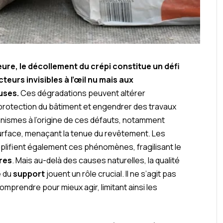
ure, le décollement du crépi constitue un défi
eurs invisibles à l’œil nu mais aux
uses.
Ces dégradations peuvent altérer
 protection du bâtiment et engendrer des travaux
mécanismes à l’origine de ces défauts, notamment
a surface, menaçant la tenue du revêtement. Les
plifient également ces phénomènes, fragilisant le
ures
. Mais au-delà des causes naturelles, la qualité
e du
support
jouent un rôle crucial. Il ne s’agit pas
mprendre pour mieux agir, limitant ainsi les