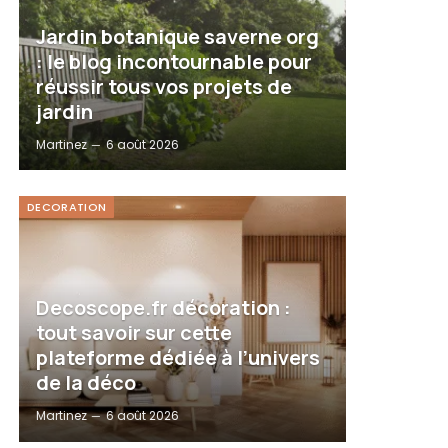
Jardin botanique saverne org
: le blog incontournable pour
réussir tous vos projets de
jardin
Martinez
6 août 2026
DECORATION
Decoscope.fr décoration :
tout savoir sur cette
plateforme dédiée à l’univers
de la déco
Martinez
6 août 2026