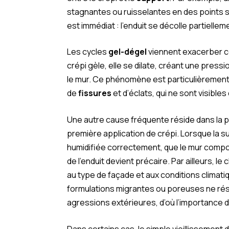
stagnantes ou ruisselantes en des points 
est immédiat : l’enduit se décolle partiellem
Les cycles
gel-dégel
viennent exacerber c
crépi gèle, elle se dilate, créant une pressio
le mur. Ce phénomène est particulièrement i
de
fissures
et d’éclats, qui ne sont visible
Une autre cause fréquente réside dans la p
première application de crépi. Lorsque la 
humidifiée correctement, que le mur compor
de l’enduit devient précaire. Par ailleurs, l
au type de façade et aux conditions climat
formulations migrantes ou poreuses ne rési
agressions extérieures, d’où l’importance d
Dans certains cas, le simple vieillissement 