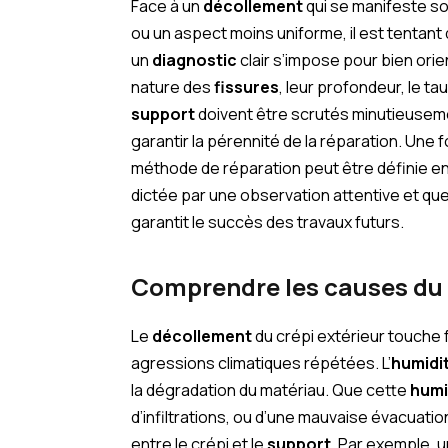
Face à un
décollement
qui se manifeste so
ou un aspect moins uniforme, il est tentant
un
diagnostic
clair s’impose pour bien ori
nature des
fissures
, leur profondeur, le ta
support
doivent être scrutés minutieuseme
garantir la pérennité de la réparation. Une f
méthode de réparation peut être définie e
dictée par une observation attentive et q
garantit le succès des travaux futurs.
Comprendre les causes du 
Le
décollement
du crépi extérieur touche
agressions climatiques répétées. L’
humidi
la dégradation du matériau. Que cette
humi
d’infiltrations, ou d’une mauvaise évacuati
entre le crépi et le
support
. Par exemple, 