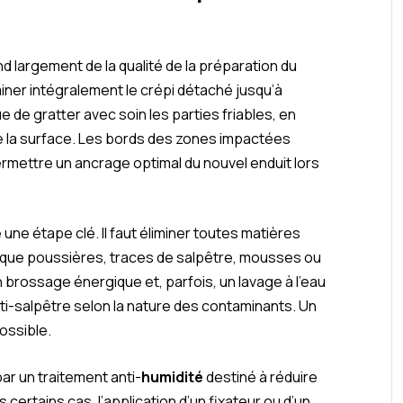
d largement de la qualité de la préparation du
miner intégralement le crépi détaché jusqu’à
e de gratter avec soin les parties friables, en
e la surface. Les bords des zones impactées
rmettre un ancrage optimal du nouvel enduit lors
une étape clé. Il faut éliminer toutes matières
s que poussières, traces de salpêtre, mousses ou
 brossage énergique et, parfois, un lavage à l’eau
nti-salpêtre selon la nature des contaminants. Un
ossible.
ar un traitement anti-
humidité
destiné à réduire
ans certains cas, l’application d’un fixateur ou d’un