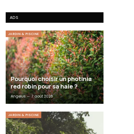
ADS
JARDIN & PISCINE
Pourquoi choisir un photinia
red robin pour sa haie ?
Angelus
7 août 2026
JARDIN & PISCINE