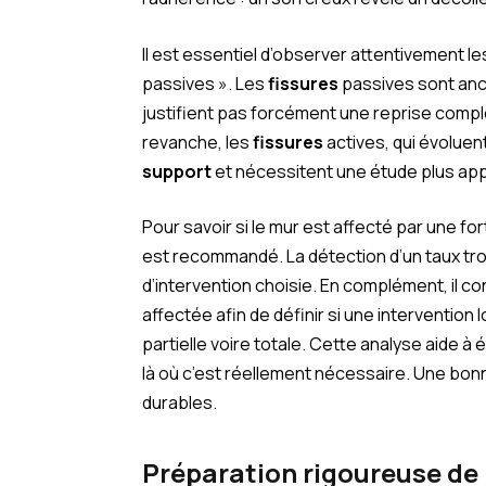
Il est essentiel d’observer attentivement l
passives ». Les
fissures
passives sont anci
justifient pas forcément une reprise compl
revanche, les
fissures
actives, qui évolue
support
et nécessitent une étude plus ap
Pour savoir si le mur est affecté par une fo
est recommandé. La détection d’un taux tro
d’intervention choisie. En complément, il c
affectée afin de définir si une intervention l
partielle voire totale. Cette analyse aide à 
là où c’est réellement nécessaire. Une bo
durables.
Préparation rigoureuse de 