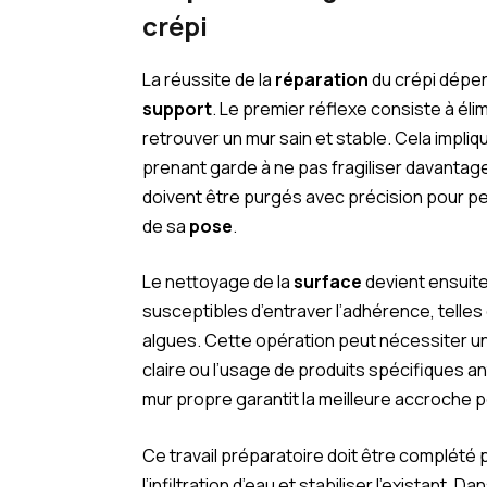
crépi
La réussite de la
réparation
du crépi dépen
support
. Le premier réflexe consiste à éli
retrouver un mur sain et stable. Cela impliqu
prenant garde à ne pas fragiliser davantag
doivent être purgés avec précision pour pe
de sa
pose
.
Le nettoyage de la
surface
devient ensuite 
susceptibles d’entraver l’adhérence, telle
algues. Cette opération peut nécessiter un
claire ou l’usage de produits spécifiques a
mur propre garantit la meilleure accroche p
Ce travail préparatoire doit être complété p
l’infiltration d’eau et stabiliser l’existant. D