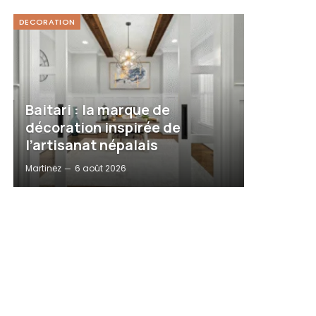
DECORATION
Baitari : la marque de
décoration inspirée de
l’artisanat népalais
Martinez
6 août 2026