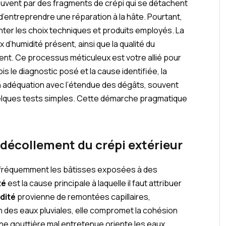
uvent par des fragments de crépi qui se détachent
 d’entreprendre une réparation à la hâte. Pourtant,
enter les choix techniques et produits employés. La
ux d’humidité présent, ainsi que la qualité du
nt. Ce processus méticuleux est votre allié pour
ois le diagnostic posé et la cause identifiée, la
n adéquation avec l’étendue des dégâts, souvent
uelques tests simples. Cette démarche pragmatique
décollement du crépi extérieur
 fréquemment les bâtisses exposées à des
té
est la cause principale à laquelle il faut attribuer
dité
provienne de remontées capillaires,
on des eaux pluviales, elle compromet la cohésion
une gouttière mal entretenue oriente les eaux