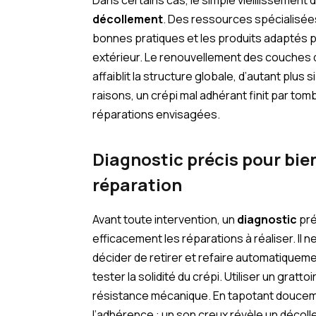
décollement
. Des ressources spécialis
bonnes pratiques et les produits adaptés 
extérieur. Le renouvellement des couches d
affaiblit la structure globale, d’autant plus s
raisons, un crépi mal adhérant finit par tom
réparations envisagées.
Diagnostic précis pour bie
réparation
Avant toute intervention, un
diagnostic
pré
efficacement les réparations à réaliser. Il 
décider de retirer et refaire automatiquement 
tester la solidité du crépi. Utiliser un gratt
résistance mécanique. En tapotant doucemen
l’adhérence : un son creux révèle un décoll