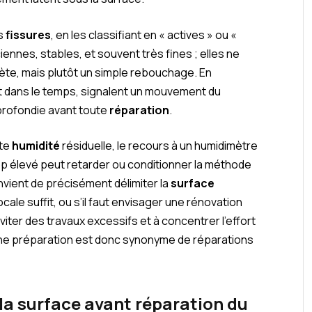
es
fissures
, en les classifiant en « actives » ou «
ennes, stables, et souvent très fines ; elles ne
ète, mais plutôt un simple rebouchage. En
nt dans le temps, signalent un mouvement du
profondie avant toute
réparation
.
rte
humidité
résiduelle, le recours à un humidimètre
p élevé peut retarder ou conditionner la méthode
onvient de précisément délimiter la
surface
ocale suffit, ou s’il faut envisager une rénovation
éviter des travaux excessifs et à concentrer l’effort
nne préparation est donc synonyme de réparations
la surface avant réparation du