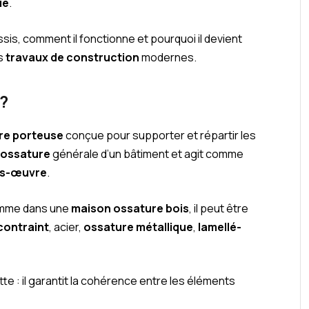
ue
.
is, comment il fonctionne et pourquoi il devient
es
travaux de construction
modernes.
 ?
re porteuse
conçue pour supporter et répartir les
’
ossature
générale d’un bâtiment et agit comme
os-œuvre
.
mme dans une
maison ossature bois
, il peut être
contraint
, acier,
ossature métallique
,
lamellé-
te : il garantit la cohérence entre les éléments