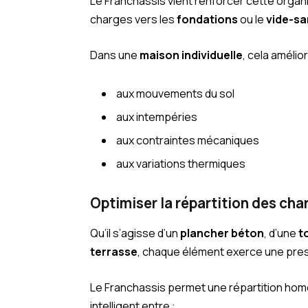
Le Franchassis vient renforcer cette organ
charges vers les
fondations
ou le
vide-sa
Dans une
maison individuelle
, cela amélio
aux mouvements du sol
aux intempéries
aux contraintes mécaniques
aux variations thermiques
Optimiser la répartition des cha
Qu’il s’agisse d’un
plancher béton
, d’une
t
terrasse
, chaque élément exerce une pres
Le Franchassis permet une répartition ho
intelligent entre :