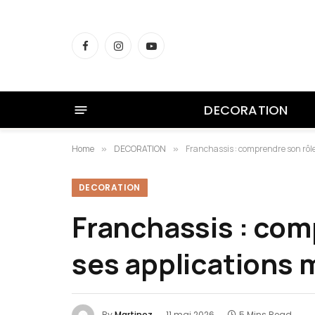
Facebook
Instagram
YouTube
DECORATION
Home
DECORATION
Franchassis : comprendre son rôle
»
»
DECORATION
Franchassis : com
ses applications 
By
Martinez
11 mai 2026
5 Mins Read