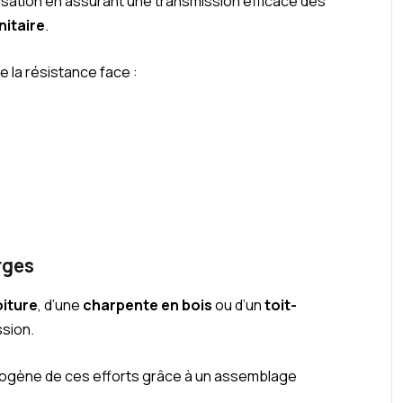
isation en assurant une transmission efficace des
nitaire
.
re la résistance face :
rges
oiture
, d’une
charpente en bois
ou d’un
toit-
sion.
mogène de ces efforts grâce à un assemblage