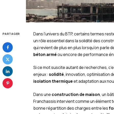
Dans l’univers du BTP, certains termes rest
PARTAGER
un rôle essentiel dans la solidité des const
qui revient de plus en plus lorsqu’on parle 
béton armé
ou encore de performance én
Si ce mot suscite autant de recherches, c’es
enjeux :
solidité
, innovation, optimisation 
isolation thermique
et adaptation aux no
Dans une
construction de maison
, un bât
Franchassis intervient comme un élément techn
bonne répartition des charges entre les
fo