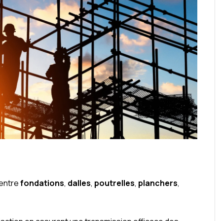
 entre
fondations
,
dalles
,
poutrelles
,
planchers
,