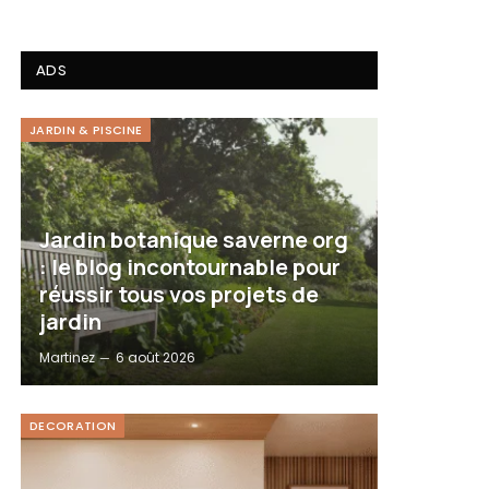
ADS
JARDIN & PISCINE
Jardin botanique saverne org
: le blog incontournable pour
réussir tous vos projets de
jardin
Martinez
6 août 2026
DECORATION