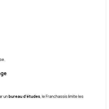
sse.
age
ar un
bureau d’études
, le Franchassis limite les