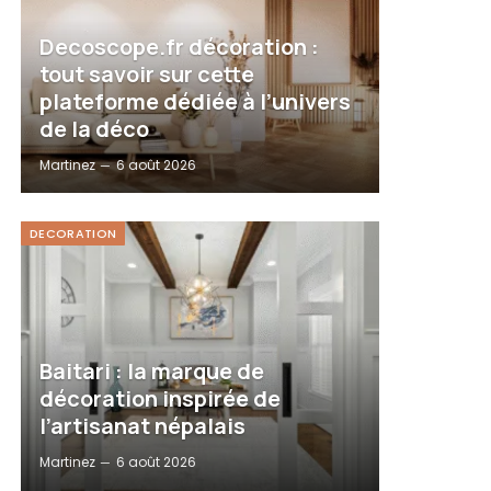
Decoscope.fr décoration :
tout savoir sur cette
plateforme dédiée à l’univers
de la déco
Martinez
6 août 2026
DECORATION
Baitari : la marque de
décoration inspirée de
l’artisanat népalais
Martinez
6 août 2026