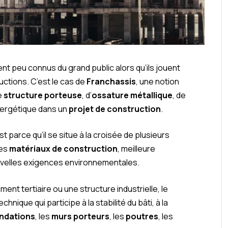
ent peu connus du grand public alors qu’ils jouent
ructions. C’est le cas de
Franchassis
, une notion
de
structure porteuse
, d’
ossature métallique
, de
ergétique dans un
projet de construction
.
t parce qu’il se situe à la croisée de plusieurs
des
matériaux de construction
, meilleure
uvelles exigences environnementales.
iment tertiaire ou une structure industrielle, le
ique qui participe à la stabilité du bâti, à la
ndations
, les
murs porteurs
, les
poutres
, les