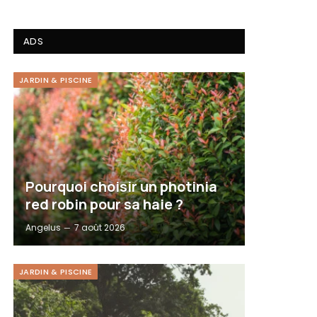
ADS
JARDIN & PISCINE
Pourquoi choisir un photinia
red robin pour sa haie ?
Angelus
7 août 2026
JARDIN & PISCINE