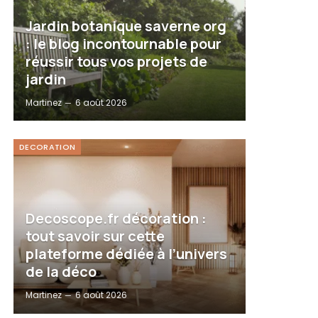
Jardin botanique saverne org
: le blog incontournable pour
réussir tous vos projets de
jardin
Martinez
6 août 2026
DECORATION
Decoscope.fr décoration :
tout savoir sur cette
plateforme dédiée à l’univers
de la déco
Martinez
6 août 2026