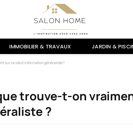
IMMOBILIER & TRAVAUX
JARDIN & PISCI
ent sur ce site d’information généraliste ?
 que trouve-t-on vraimen
éraliste ?