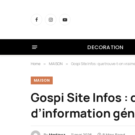
Facebook
Instagram
YouTube
DECORATION
Home
MAISON
Gospi Site Infos : que trouve-t-on vraim
»
»
MAISON
Gospi Site Infos :
d’information gén
By
Martinez
11 mai 2026
8 Mins Read