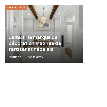
DECORATION
Baitari : la marque de
décoration inspirée de
l’artisanat népalais
Martinez
6 août 2026