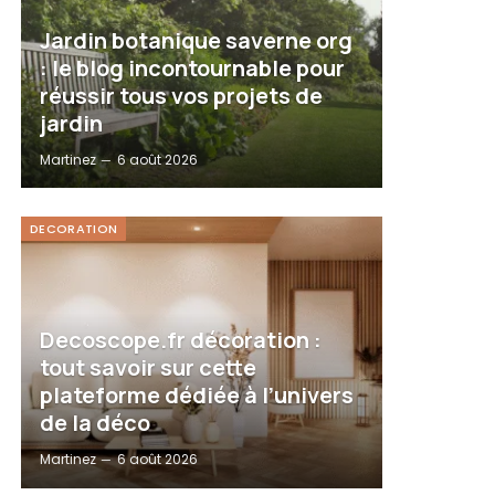
Jardin botanique saverne org
: le blog incontournable pour
réussir tous vos projets de
jardin
Martinez
6 août 2026
DECORATION
Decoscope.fr décoration :
tout savoir sur cette
plateforme dédiée à l’univers
de la déco
Martinez
6 août 2026