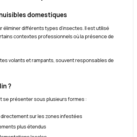
s nuisibles domestiques
éliminer différents types d’insectes. Il est utilisé
ertains contextes professionnels où la présence de
sectes volants et rampants, souvent responsables de
in ?
eut se présenter sous plusieurs formes :
er directement sur les zones infestées
itements plus étendus