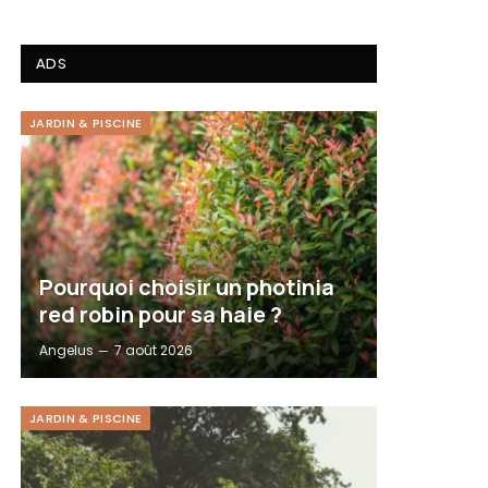
ADS
JARDIN & PISCINE
Pourquoi choisir un photinia
red robin pour sa haie ?
Angelus
7 août 2026
JARDIN & PISCINE