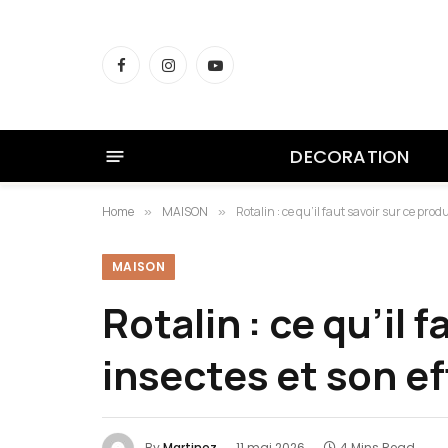
Facebook
Instagram
YouTube
DECORATION
Home
MAISON
Rotalin : ce qu’il faut savoir sur ce prod
»
»
MAISON
Rotalin : ce qu’il 
insectes et son ef
By
Martinez
11 mai 2026
4 Mins Read