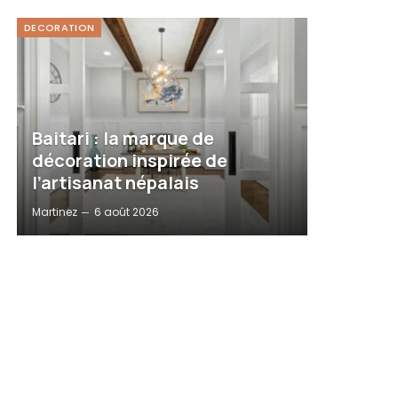
DECORATION
Baitari : la marque de
décoration inspirée de
l’artisanat népalais
Martinez
6 août 2026