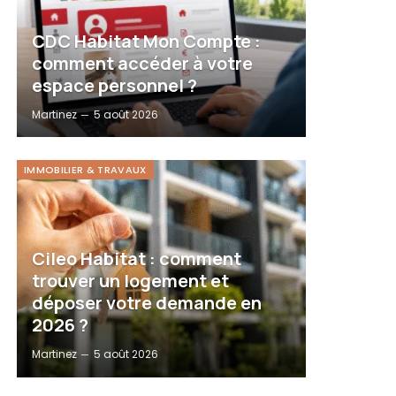
CDC Habitat Mon Compte :
comment accéder à votre
espace personnel ?
Martinez
5 août 2026
IMMOBILIER & TRAVAUX
Cileo Habitat : comment
trouver un logement et
déposer votre demande en
2026 ?
Martinez
5 août 2026