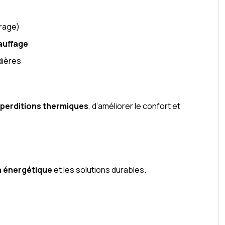
trage)
auffage
dières
perditions thermiques
, d’améliorer le confort et
n énergétique
et les solutions durables.