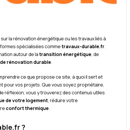
ur la rénovation énergétique ou les travaux liés à
ateformes spécialisées comme
travaux-durable.fr
.
mation autour de la
transition énergétique
, de
 de rénovation durable
.
mprendre ce que propose ce site, à quoi il sert et
t pour vos projets. Que vous soyez propriétaire,
de réflexion, vous y trouverez des contenus utiles
ue de votre logement
, réduire votre
tre
confort thermique
.
ble.fr ?