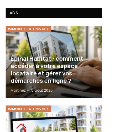
ADS
IMMOBILIER & TRAVAUX
Epinal Habitat : comment
accéder à votre espace
locataire et gérer vos
démarches en ligne ?
Martinez
5 août 2026
IMMOBILIER & TRAVAUX