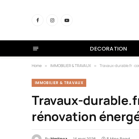
Facebook
Instagram
YouTube
DECORATION
Home
IMMOBILIER & TRAVAUX
Travaux-durable.fr : c
»
»
IMMOBILIER & TRAVAUX
Travaux-durable.f
rénovation énergé
By
Martinez
14 mai 2026
5 Mins Read