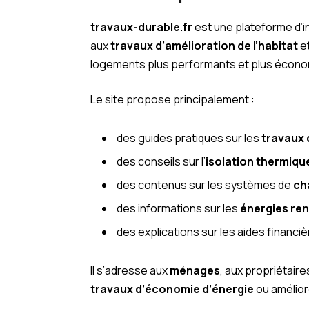
travaux-durable.fr
est une plateforme d’i
aux
travaux d’amélioration de l’habitat
et
logements plus performants et plus écon
Le site propose principalement :
des guides pratiques sur les
travaux 
des conseils sur l’
isolation thermiqu
des contenus sur les systèmes de
ch
des informations sur les
énergies re
des explications sur les aides financi
Il s’adresse aux
ménages
, aux propriétair
travaux d’économie d’énergie
ou amélior