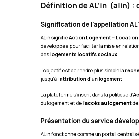
Définition de AL’in
(alin)
: 
Signification de l’appellation AL
AL’in signifie
Action Logement – Location 
développée pour faciliter la mise en relati
des
logements locatifs sociaux
.
L’objectif est de rendre plus simple la
reche
jusqu’à l’
attribution d’un logement
.
La plateforme s’inscrit dans la politique d’
Ac
du logement et de l’
accès au logement
des
Présentation du service dévelo
AL’in fonctionne comme un portail centralis