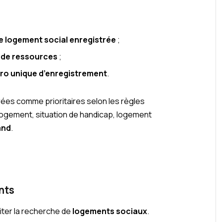
 logement social enregistrée
;
 de ressources
;
o unique d’enregistrement
.
ées comme prioritaires selon les règles
logement, situation de handicap, logement
and
.
nts
liter la recherche de
logements sociaux
.