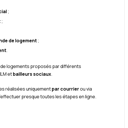
ial
;
t
;
nde de logement
;
ent
.
 de logements proposés par différents
 HLM et
bailleurs sociaux
.
les réalisées uniquement
par courrier
ou via
d’effectuer presque toutes les étapes en ligne.