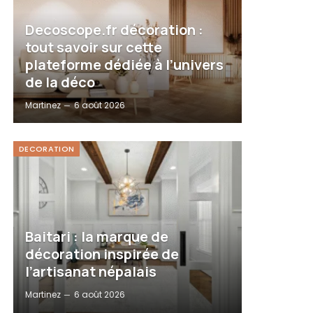
Decoscope.fr décoration :
tout savoir sur cette
plateforme dédiée à l’univers
de la déco
Martinez
6 août 2026
DECORATION
Baitari : la marque de
décoration inspirée de
l’artisanat népalais
Martinez
6 août 2026