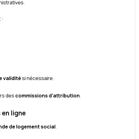
nistratives.
 :
e validité
si nécessaire.
ors des
commissions d’attribution
.
 en ligne
de de logement social
.