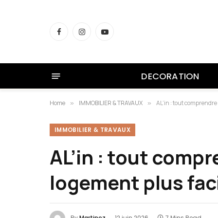
Facebook
Instagram
YouTube
DECORATION
Home
IMMOBILIER & TRAVAUX
AL’in : tout comprendre
»
»
IMMOBILIER & TRAVAUX
AL’in : tout comp
logement plus fac
By
Martinez
12 juin 2026
7 Mins Read