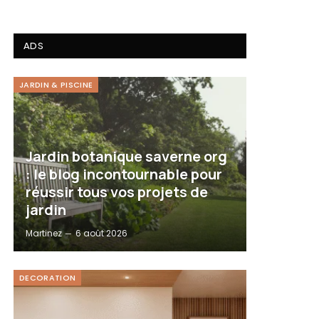
ADS
JARDIN & PISCINE
Jardin botanique saverne org
: le blog incontournable pour
réussir tous vos projets de
jardin
Martinez
6 août 2026
DECORATION