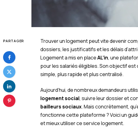
Trouver un logement peut vite devenir compl
PARTAGER
dossiers, les justificatifs et les délais d’at
Logement a mis en place
AL’in
, une platef
pour les salariés éligibles. Son objectif est cl
simple, plus rapide et plus centralisé.
Aujourd’hui, de nombreux demandeurs utili
logement social
, suivre leur dossier et c
bailleurs sociaux
. Mais concrètement, qu’
fonctionne cette plateforme ? Voici un g
et mieux utiliser ce service logement.