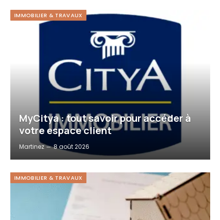
IMMOBILIER & TRAVAUX
MyCitya : tout savoir pour accéder à
votre espace client
Martinez
8 août 2026
IMMOBILIER & TRAVAUX